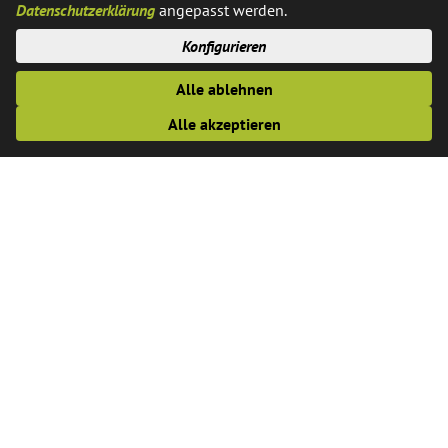
Ferrières-Straße 11
Datenschutzerklärung
angepasst werden.
48369 Saerbeck
Konfigurieren
Kontakt
Alle ablehnen
Alle akzeptieren
Telefon:
02574 / 89-0
Fax:
02574 / 89-291
E-Mail:
info@saerbeck.de
Öffnungszeiten
Montags, Dienstags, Donnerstags und Freitags: 8:30 - 12:30
Uhr
Donnerstags zusätzlich: 14.00 bis 18.00 Uhr
Die Verwaltung empfiehlt Terminvereinbarungen unter
folgendem
Link
oder telefonisch unter 02574-890 bzw. der
Durchwahl des zuständigen Mitarbeiters. Ohne