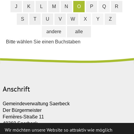
J
K
L
M
N
O
P
Q
R
S
T
U
V
W
X
Y
Z
andere
alle
Bitte wählen Sie einen Buchstaben
Anschrift
Gemeindeverwaltung Saerbeck
Der Bürgermeister
Ferrières-Straße 11
48369 Saerbeck
Wir möchten unsere Website so attraktiv wie möglich