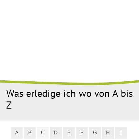
Was erledige ich wo von A bis
Z
A
B
C
D
E
F
G
H
I