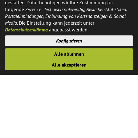
gestalten. Dafür benötigen wir Ihre Zustimmung für
Kontakt
folgende Zwecke:
Technisch notwendig, Besucher-Statistiken,
Portaleinbindungen, Einbindung von Kartenanzeigen & Social
Media
. Die Einstellung kann jederzeit unter
Telefon:
02574 / 89-0
Datenschutzerklärung
angepasst werden.
Fax:
02574 / 89-291
E-Mail:
info@saerbeck.de
Konfigurieren
Alle ablehnen
Öffnungszeiten
Alle akzeptieren
Montags, Dienstags, Donnerstags und Freitags: 8:30 - 12:30
Uhr
Donnerstags zusätzlich: 14.00 bis 18.00 Uhr
Die Verwaltung empfiehlt Terminvereinbarungen unter
folgendem
Link
oder telefonisch unter 02574-890 bzw. der
Durchwahl des zuständigen Mitarbeiters. Ohne
Terminvereinbarung ist mit Wartezeiten zu rechnen.