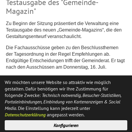
Testausgabe des "Gemeinde-
Magazin"
Zu Beginn der Sitzung präsentiert die Verwaltung eine
Testausgabe des neuen „Gemeinde-Magazins“, die den
Gestaltungsentwurf veranschaulicht.
Die Fachausschüsse geben zu den Beschlussthemen
der Tagesordnung in der Regel Empfehlungen ab.
Endgültige Entscheidungen trifft der Gemeinderat. Er tagt
nach den Ausschüssen am Donnerstag, 16. Juli.
Alle Vorlagen im Ratsinfosystem
Wir möchten unsere Website so attraktiv wie möglich
gestalten. Dafür benötigen wir Ihre Zustimmung für
Der öffentliche Teil der Sitzung des Haupt- und
folgende Zwecke:
Technisch notwendig, Besucher-Statistiken,
Finanzausschusses steht für Zuhörerinnen und Zuhörer
Portaleinbindungen, Einbindung von Kartenanzeigen & Social
offen. Die Sitzung beginnt am Donnerstag, 9. Juli, um 18
Media
. Die Einstellung kann jederzeit unter
Uhr im Bürgerhaus, Ferrières-Straße 12. Die kompletten
Datenschutzerklärung
angepasst werden.
öffentlichen Sitzungsvorlagen finden sich auf der
Homepage der Gemeinde im
Ratsinfosystem
.
Konfigurieren