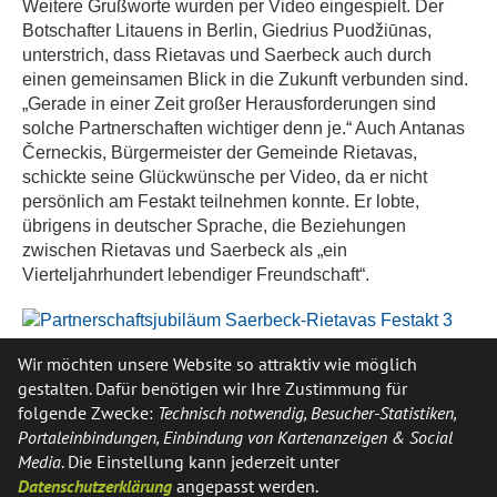
Weitere Grußworte wurden per Video eingespielt. Der
Botschafter Litauens in Berlin, Giedrius Puodžiūnas,
unterstrich, dass Rietavas und Saerbeck auch durch
einen gemeinsamen Blick in die Zukunft verbunden sind.
„Gerade in einer Zeit großer Herausforderungen sind
solche Partnerschaften wichtiger denn je.“ Auch Antanas
Černeckis, Bürgermeister der Gemeinde Rietavas,
schickte seine Glückwünsche per Video, da er nicht
persönlich am Festakt teilnehmen konnte. Er lobte,
übrigens in deutscher Sprache, die Beziehungen
zwischen Rietavas und Saerbeck als „ein
Vierteljahrhundert lebendiger Freundschaft“.
Wir möchten unsere Website so attraktiv wie möglich
Die Veranstaltung in der Bürgerscheune war
gestalten. Dafür benötigen wir Ihre Zustimmung für
gekennzeichnet durch eine festliche Atmosphäre.
folgende Zwecke:
Technisch notwendig, Besucher-Statistiken,
Fröhliche Akzente setzte das Rietavas City Orchester
Portaleinbindungen, Einbindung von Kartenanzeigen & Social
unter der Leitung des gutgelaunten Dirigenten Nerijus
Media
. Die Einstellung kann jederzeit unter
Jasinskas. Auch das Quiz zur Partnerschaft, an dem alle
Datenschutzerklärung
angepasst werden.
Gäste per Smartphone teilnehmen konnten, war eine