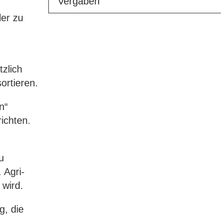
Vergaben
ler zu
n
tzlich
ortieren.
n“
ichten.
u
 Agri-
 wird.
g, die