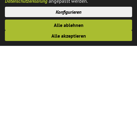
Datenschutzerklärung
angepasst werden.
Straße 12, fortgesetzt. Die kompletten öffentlichen
Konfigurieren
Sitzungsvorlagen finden sich auf der Homepage der
Gemeinde im
Ratsinfosystem
.
Alle ablehnen
Alle akzeptieren
Anschrift
Gemeindeverwaltung Saerbeck
Der Bürgermeister
Ferrières-Straße 11
48369 Saerbeck
Kontakt