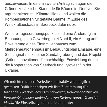
auszuweisen. In einem zweiten Antrag schlagen die
Grünen zusätzliche Standorte für Bäume im Dorf vor. Sie
argumentieren mit Klimaresilienz und wollen die
Kompensationen für gefällte Bäume im Zuge des
Windkraftausbaus in Saerbeck dafür nutzen.
Weitere Tagesordnungspunkte sind eine Änderung im
Bebauungsplan Gewerbegebiet Nord II, ein Antrag auf
Erweiterung eines Einfamilienhauses zum
Mehrgenerationenhaus im Bebauungsplan Emsaue, eine
Stellungnahme zu einer Sandabgrabung und das Projekt
„Grüne Innovationen für nachhaltige Entwicklung durch
die Kooperation von Saerbeck und Lytovezh“ in der
Ukraine.
Der öffentliche Teil der Sitzung des Planungs-, Bau-,
Wir möchten unsere Website so attraktiv wie möglich
Umwelt und Klimaausschusses, auch der Ortstermin,
gestalten. Dafür benötigen wir Ihre Zustimmung für
steht für Zuhörerinnen und Zuhörer offen. Die Sitzung
folgende Zwecke:
Technisch notwendig, Besucher-Statistiken,
beginnt am Mittwoch, 8. Juli, um 18 Uhr mit dem
Portaleinbindungen, Einbindung von Kartenanzeigen & Social
Ortstermin am Teigelkamp und wird ab
Media
. Die Einstellung kann jederzeit unter
Tagesordnungspunkt drei im Bürgerhaus, Ferrières-