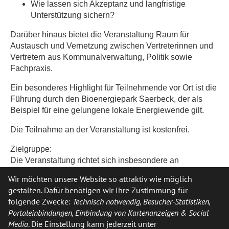
Wie lassen sich Akzeptanz und langfristige
Unterstützung sichern?
Darüber hinaus bietet die Veranstaltung Raum für
Austausch und Vernetzung zwischen Vertreterinnen und
Vertretern aus Kommunalverwaltung, Politik sowie
Fachpraxis.
Ein besonderes Highlight für Teilnehmende vor Ort ist die
Führung durch den Bioenergiepark Saerbeck, der als
Beispiel für eine gelungene lokale Energiewende gilt.
Die Teilnahme an der Veranstaltung ist kostenfrei.
Zielgruppe:
Die Veranstaltung richtet sich insbesondere an
Akteurinnen und Akteure aus Kommunalverwaltung und -
Wir möchten unsere Website so attraktiv wie möglich
politik sowie alle, die aktiv an der Gestaltung
gestalten. Dafür benötigen wir Ihre Zustimmung für
lebenswerter und nachhaltiger Kommunen mitwirken
folgende Zwecke:
Technisch notwendig, Besucher-Statistiken,
möchten.
Portaleinbindungen, Einbindung von Kartenanzeigen & Social
Media
. Die Einstellung kann jederzeit unter
Anmeldungen sind unter folgendem Link möglich: