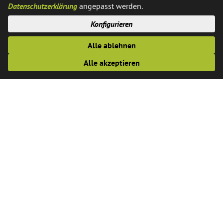
Datenschutzerklärung
angepasst werden.
https://buleplus-energiewende.de/event/mitreden-
Konfigurieren
mitgestalten-mittragen-buergerinnen-und-buerger-fuer-
energiewendeprojekte-gewinnen/
Alle ablehnen
Alle akzeptieren
Anschrift
Gemeindeverwaltung Saerbeck
Der Bürgermeister
Ferrières-Straße 11
48369 Saerbeck