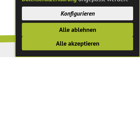
Konfigurieren
Alle ablehnen
Alle akzeptieren
n
erstags und Freitags: 8:30 - 12:30 Uhr
14.00 bis 18.00 Uhr
t Terminvereinbarungen unter folgendem
Link
2574-890 bzw. der Durchwahl des zuständigen
nvereinbarung ist mit Wartezeiten zu rechnen.