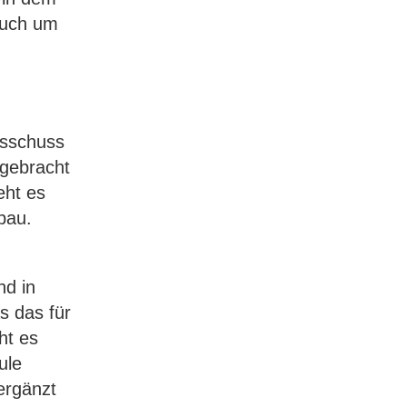
auch um
usschuss
rgebracht
eht es
bau.
d in
s das für
ht es
ule
ergänzt