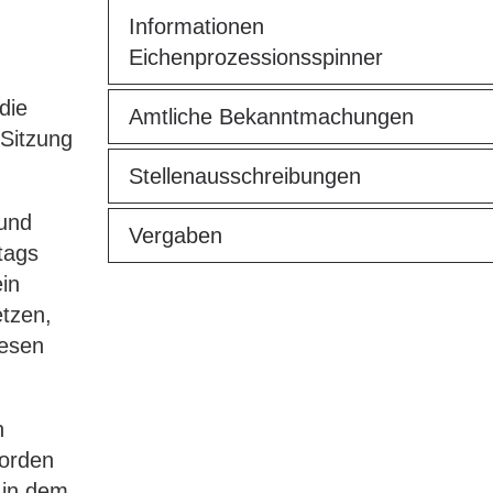
Informationen
Eichenprozessionsspinner
die
Amtliche Bekanntmachungen
Sitzung
Stellenausschreibungen
 und
Vergaben
tags
in
tzen,
iesen
n
orden
 in dem