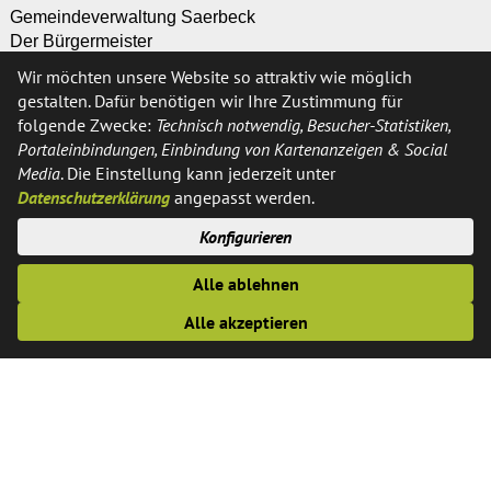
Gemeindeverwaltung Saerbeck
Der Bürgermeister
Ferrières-Straße 11
Wir möchten unsere Website so attraktiv wie möglich
48369 Saerbeck
gestalten. Dafür benötigen wir Ihre Zustimmung für
folgende Zwecke:
Technisch notwendig, Besucher-Statistiken,
Portaleinbindungen, Einbindung von Kartenanzeigen & Social
Kontakt
Media
. Die Einstellung kann jederzeit unter
Datenschutzerklärung
angepasst werden.
Telefon:
02574 / 89-0
Konfigurieren
Fax:
02574 / 89-291
E-Mail:
info@saerbeck.de
Alle ablehnen
Alle akzeptieren
Öffnungszeiten
Montags, Dienstags, Donnerstags und Freitags: 8:30 - 12:30
Uhr
Donnerstags zusätzlich: 14.00 bis 18.00 Uhr