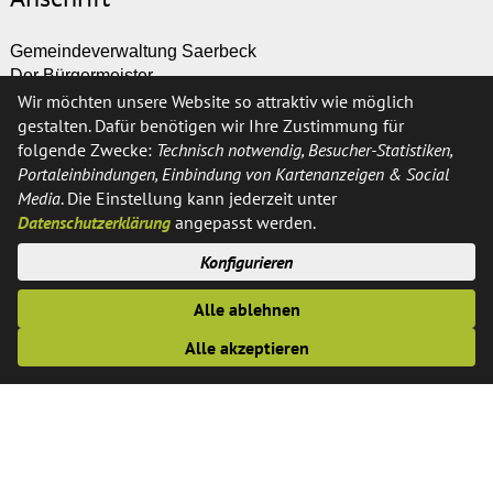
Gemeindeverwaltung Saerbeck
Der Bürgermeister
Wir möchten unsere Website so attraktiv wie möglich
Ferrières-Straße 11
gestalten. Dafür benötigen wir Ihre Zustimmung für
48369 Saerbeck
folgende Zwecke:
Technisch notwendig, Besucher-Statistiken,
Portaleinbindungen, Einbindung von Kartenanzeigen & Social
Kontakt
Media
. Die Einstellung kann jederzeit unter
Datenschutzerklärung
angepasst werden.
Telefon:
02574 / 89-0
Konfigurieren
Fax:
02574 / 89-291
E-Mail:
info@saerbeck.de
Alle ablehnen
Alle akzeptieren
Öffnungszeiten
Montags, Dienstags, Donnerstags und Freitags: 8:30 - 12:30
Uhr