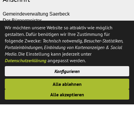
Gemeindeverwaltung Saerbeck
Der Bürgermeister
Wir möchten unsere Website so attraktiv wie möglich
Ferrières-Straße 11
gestalten. Dafür benötigen wir Ihre Zustimmung für
48369 Saerbeck
folgende Zwecke:
Technisch notwendig, Besucher-Statistiken,
Portaleinbindungen, Einbindung von Kartenanzeigen & Social
Kontakt
Media
. Die Einstellung kann jederzeit unter
Datenschutzerklärung
angepasst werden.
Telefon:
02574 / 89-0
Konfigurieren
Fax:
02574 / 89-291
E-Mail:
info@saerbeck.de
Alle ablehnen
Alle akzeptieren
Öffnungszeiten
Montags, Dienstags, Donnerstags und Freitags: 8:30 - 12:30
Uhr