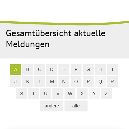
Gesamtübersicht aktuelle
Meldungen
A
B
C
D
E
F
G
H
I
J
K
L
M
N
O
P
Q
R
S
T
U
V
W
X
Y
Z
andere
alle