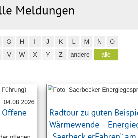
lle Meldungen
G
H
I
J
K
L
M
N
O
V
W
X
Y
Z
andere
alle
04.08.2026
 Offene
Radtour zu guten Beispi
Wärmewende – Energie
„Saerbeck erFahren“ am 
der offenen