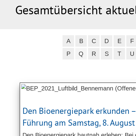
Gesamtübersicht aktue
A
B
C
D
E
F
P
Q
R
S
T
U
Den Bioenergiepark erkunden –
Führung am Samstag, 8. August
Den Bioenergiepark hautnah erleben: Bei 