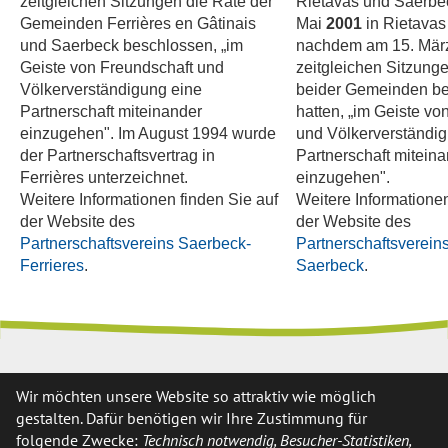
zeitgleichen Sitzungen die Räte der
Rietavas und Saerbe
Gemeinden Ferrières en Gâtinais
Mai
2001
in Rietavas
und Saerbeck beschlossen, „im
nachdem am 15. März
Geiste von Freundschaft und
zeitgleichen Sitzung
Völkerverständigung eine
beider Gemeinden b
Partnerschaft miteinander
hatten, „im Geiste vo
einzugehen". Im August 1994 wurde
und Völkerverständi
der Partnerschaftsvertrag in
Partnerschaft mitein
Ferrières unterzeichnet.
einzugehen".
Weitere Informationen finden Sie auf
Weitere Informationen
der Website des
der Website des
Partnerschaftsvereins Saerbeck-
Partnerschaftsvereins
Ferrieres
.
Saerbeck
.
Wir möchten unsere Website so attraktiv wie möglich
Anschrift
gestalten. Dafür benötigen wir Ihre Zustimmung für
folgende Zwecke:
Technisch notwendig, Besucher-Statistiken,