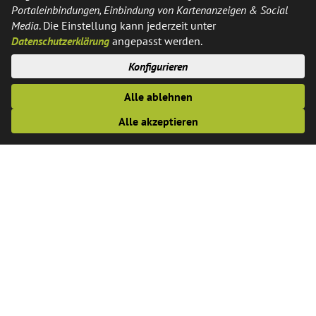
Portaleinbindungen, Einbindung von Kartenanzeigen & Social
Gemeindeverwaltung Saerbeck
Media
. Die Einstellung kann jederzeit unter
Der Bürgermeister
Datenschutzerklärung
angepasst werden.
Ferrières-Straße 11
48369 Saerbeck
Konfigurieren
Alle ablehnen
Kontakt
Alle akzeptieren
Telefon:
02574 / 89-0
Fax:
02574 / 89-291
E-Mail:
info@saerbeck.de
Öffnungszeiten
Montags, Dienstags, Donnerstags und Freitags: 8:30 - 12:30
Uhr
Donnerstags zusätzlich: 14.00 bis 18.00 Uhr