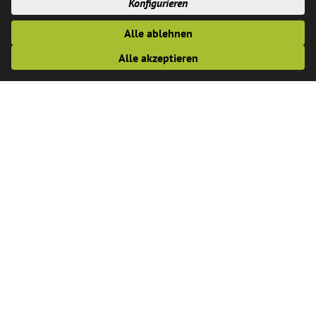
Konfigurieren
Alle ablehnen
Alle akzeptieren
Feuerwehrgerätehaus Westladbergen
Westladbergen 102
48369 Saerbeck
02574 928536
Anschrift
Gemeindeverwaltung Saerbeck