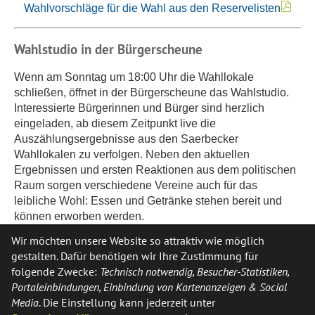
Wahlvorschläge für die Wahl aus den Reservelisten
Wahlstudio in der Bürgerscheune
Wenn am Sonntag um 18:00 Uhr die Wahllokale
schließen, öffnet in der Bürgerscheune das Wahlstudio.
Interessierte Bürgerinnen und Bürger sind herzlich
eingeladen, ab diesem Zeitpunkt live die
Auszählungsergebnisse aus den Saerbecker
Wahllokalen zu verfolgen. Neben den aktuellen
Ergebnissen und ersten Reaktionen aus dem politischen
Raum sorgen verschiedene Vereine auch für das
leibliche Wohl: Essen und Getränke stehen bereit und
können erworben werden.
Wir möchten unsere Website so attraktiv wie möglich
Online-Ergebnisse
gestalten. Dafür benötigen wir Ihre Zustimmung für
folgende Zwecke:
Technisch notwendig, Besucher-Statistiken,
Die Auszählungsergebnisse aus den insgesamt zehn
Portaleinbindungen, Einbindung von Kartenanzeigen & Social
Wahlbezirken in Saerbeck werden außerdem
Media
. Die Einstellung kann jederzeit unter
laufend
hier
veröffentlicht.