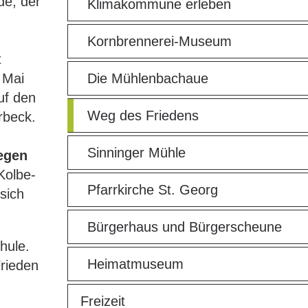
de, der
Klimakommune erleben
Kornbrennerei-Museum
t
 Mai
Die Mühlenbachaue
uf den
Weg des Friedens
rbeck.
Sinninger Mühle
egen
Kolbe-
Pfarrkirche St. Georg
sich
Bürgerhaus und Bürgerscheune
hule.
Heimatmuseum
Frieden
Freizeit