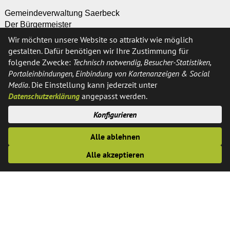
Gemeindeverwaltung Saerbeck
Der Bürgermeister
Ferrières-Straße 11
Wir möchten unsere Website so attraktiv wie möglich
48369 Saerbeck
gestalten. Dafür benötigen wir Ihre Zustimmung für
folgende Zwecke:
Technisch notwendig, Besucher-Statistiken,
Portaleinbindungen, Einbindung von Kartenanzeigen & Social
Kontakt
Media
. Die Einstellung kann jederzeit unter
Datenschutzerklärung
angepasst werden.
Telefon:
02574 / 89-0
Konfigurieren
Fax:
02574 / 89-291
E-Mail:
info@saerbeck.de
Alle ablehnen
Alle akzeptieren
Öffnungszeiten
Montags, Dienstags, Donnerstags und Freitags: 8:30 - 12:30
Uhr
Donnerstags zusätzlich: 14.00 bis 18.00 Uhr