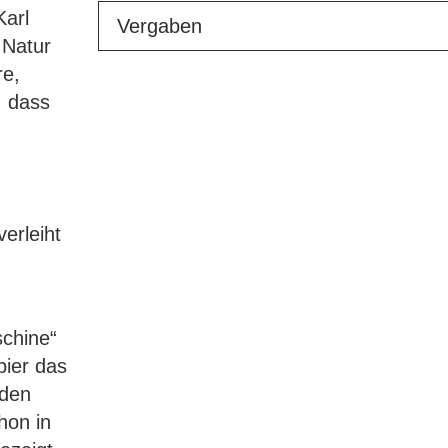
Karl
Vergaben
 Natur
re,
, dass
erleiht
schine“
pier das
rden
hon in